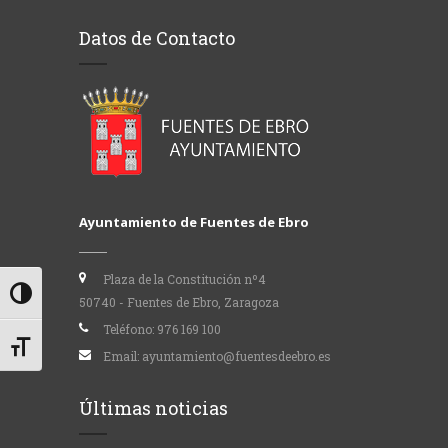
Datos de Contacto
Ayuntamiento de Fuentes de Ebro
Plaza de la Constitución nº4
Alternar alto contraste
50740 - Fuentes de Ebro, Zaragoza
Teléfono:
976 169 100
Alternar tamaño de letra
Email:
ayuntamiento@fuentesdeebro.es
Últimas noticias