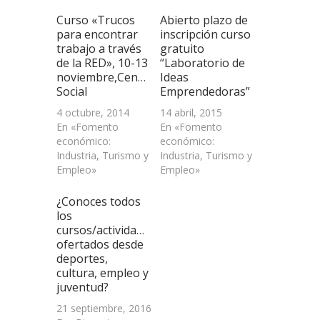
(Se
abre
Curso «Trucos
Abierto plazo de
en
una
para encontrar
inscripción curso
ventana
trabajo a través
gratuito
nueva)
de la RED», 10-13
“Laboratorio de
noviembre,Centro
Ideas
Social
Emprendedoras”
4 octubre, 2014
14 abril, 2015
En «Fomento
En «Fomento
económico:
económico:
Industria, Turismo y
Industria, Turismo y
Empleo»
Empleo»
¿Conoces todos
los
cursos/actividades
ofertados desde
deportes,
cultura, empleo y
juventud?
21 septiembre, 2016