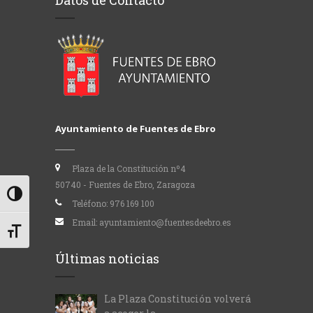
Datos de Contacto
Ayuntamiento de Fuentes de Ebro
Plaza de la Constitución nº4
50740 - Fuentes de Ebro, Zaragoza
Alternar alto contraste
Teléfono:
976 169 100
Email:
ayuntamiento@fuentesdeebro.es
Alternar tamaño de letra
Últimas noticias
La Plaza Constitución volverá