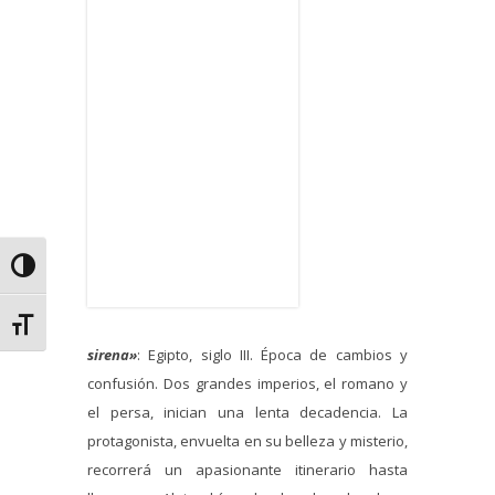
Alternar alto contraste
Alternar tamaño de letra
sirena»
: Egipto, siglo III. Época de cambios y
confusión. Dos grandes imperios, el romano y
el persa, inician una lenta decadencia. La
protagonista, envuelta en su belleza y misterio,
recorrerá un apasionante itinerario hasta