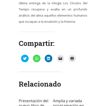
última entrega de la trilogía Los Círculos del
Tiempo recupera y exalta en un profundo
análisis del alma aquellos elementos humanos
que escapan a la erudición y la historia.
Compartir:
Haz
Haz
Haz
Haz
Haz
clic
clic
clic
clic
clic
para
para
para
para
para
compartir
compartir
compartir
enviar
imprimir
en
en
en
un
(Se
Twitter
WhatsApp
LinkedIn
enlace
abre
(Se
(Se
(Se
por
en
abre
abre
abre
correo
una
Relacionado
en
en
en
electrónico
ventana
una
una
una
a
nueva)
ventana
ventana
ventana
un
nueva)
nueva)
nueva)
amigo
(Se
abre
Presentación del
Amplia y variada
en
una
nuevo libro de
programación en