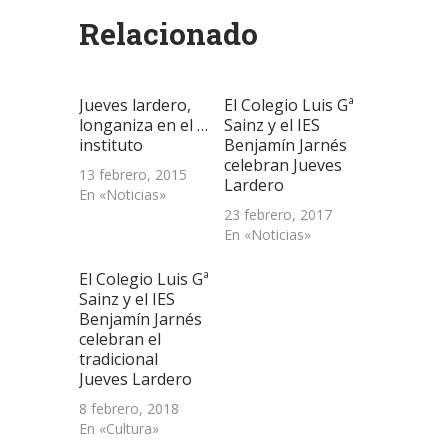
(Se
(Se
(Se
por
en
abre
abre
abre
correo
una
Relacionado
en
en
en
electrónico
ventana
una
una
una
a
nueva)
ventana
ventana
ventana
un
nueva)
nueva)
nueva)
amigo
(Se
abre
Jueves lardero,
El Colegio Luis Gª
en
una
longaniza en el …
Sainz y el IES
ventana
instituto
Benjamín Jarnés
nueva)
celebran Jueves
13 febrero, 2015
Lardero
En «Noticias»
23 febrero, 2017
En «Noticias»
El Colegio Luis Gª
Sainz y el IES
Benjamín Jarnés
celebran el
tradicional
Jueves Lardero
8 febrero, 2018
En «Cultura»