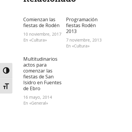
una
una
una
a
nueva)
ventana
ventana
ventana
un
nueva)
nueva)
nueva)
amigo
(Se
abre
Comienzan las
Programación
en
una
fiestas de Rodén
fiestas Rodén
ventana
2013
nueva)
10 noviembre, 2017
En «Cultura»
7 noviembre, 2013
En «Cultura»
Multitudinarios
actos para
comenzar las
Alternar alto contraste
fiestas de San
Isidro en Fuentes
Alternar tamaño de letra
de Ebro
16 mayo, 2014
En «General»