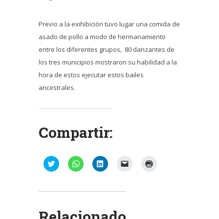
Previo a la exihibición tuvo lugar una comida de
asado de pollo a modo de hermanamiento
entre los diferentes grupos, 80 danzantes de
los tres municipios mostraron su habilidad a la
hora de estos ejecutar estos bailes
ancestrales.
Compartir:
Haz
Haz
Haz
Haz
Haz
clic
clic
clic
clic
clic
para
para
para
para
para
compartir
compartir
compartir
enviar
imprimir
en
en
en
un
(Se
Twitter
WhatsApp
LinkedIn
enlace
abre
(Se
(Se
(Se
por
en
abre
abre
abre
correo
una
Relacionado
en
en
en
electrónico
ventana