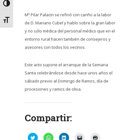
Alternar alto contraste
Mª Pilar Palacin se refirió con cariño a la labor
Alternar tamaño de letra
de D. Mariano Cubel y hablo sobre la gran labor
y no sólo médica del personal médico que en el
entorno rural hacen también de consejeros y
asesores con todos los vecinos.
Este acto supone el arranque de la Semana
Santa celebrándose desde hace unos años el
sábado previo al Domingo de Ramos, día de
procesiones y ramos de oliva.
Compartir:
Haz
Haz
Haz
Haz
Haz