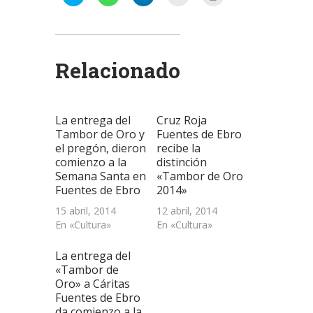
clic
clic
clic
clic
clic
para
para
para
para
para
compartir
compartir
compartir
enviar
imprimir
en
en
en
un
(Se
Twitter
WhatsApp
LinkedIn
enlace
abre
(Se
(Se
(Se
por
en
abre
abre
abre
correo
una
Relacionado
en
en
en
electrónico
ventana
una
una
una
a
nueva)
ventana
ventana
ventana
un
nueva)
nueva)
nueva)
amigo
(Se
abre
La entrega del
Cruz Roja
en
una
Tambor de Oro y
Fuentes de Ebro
ventana
el pregón, dieron
recibe la
nueva)
comienzo a la
distinción
Semana Santa en
«Tambor de Oro
Fuentes de Ebro
2014»
15 abril, 2014
12 abril, 2014
En «Cultura»
En «Cultura»
La entrega del
«Tambor de
Oro» a Cáritas
Fuentes de Ebro
da comienzo a la