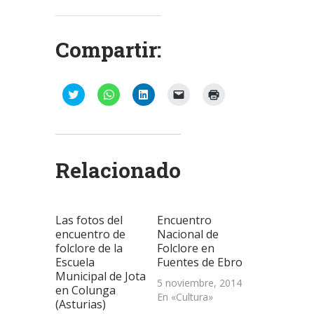
Compartir:
Haz
Haz
Haz
Haz
Haz
clic
clic
clic
clic
clic
para
para
para
para
para
compartir
compartir
compartir
enviar
imprimir
en
en
en
un
(Se
Twitter
WhatsApp
LinkedIn
enlace
abre
(Se
(Se
(Se
por
en
abre
abre
abre
correo
una
Relacionado
en
en
en
electrónico
ventana
una
una
una
a
nueva)
ventana
ventana
ventana
un
nueva)
nueva)
nueva)
amigo
(Se
abre
Las fotos del
Encuentro
en
una
encuentro de
Nacional de
ventana
folclore de la
Folclore en
nueva)
Escuela
Fuentes de Ebro
Municipal de Jota
5 noviembre, 2014
en Colunga
En «Cultura»
(Asturias)