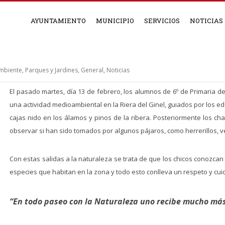
AYUNTAMIENTO
MUNICIPIO
SERVICIOS
NOTICIAS
mbiente, Parques y Jardines
,
General
,
Noticias
El pasado martes, día 13 de febrero, los alumnos de 6º de Primaria del
una actividad medioambiental en la Riera del Ginel, guiados por los 
cajas nido en los álamos y pinos de la ribera. Posteriormente los c
observar si han sido tomados por algunos pájaros, como herrerillos, ver
Con estas salidas a la naturaleza se trata de que los chicos conozca
especies que habitan en la zona y todo esto conlleva un respeto y cu
“En todo paseo con la Naturaleza uno recibe mucho más