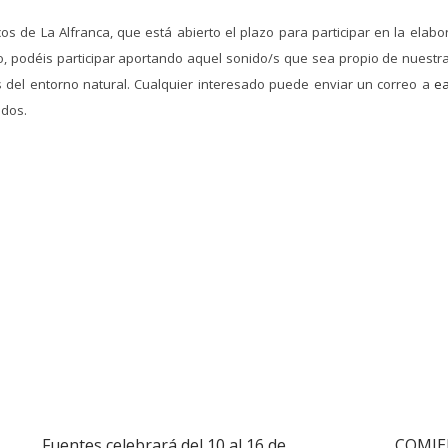
os de La Alfranca, que está abierto el plazo para participar en la elab
, podéis participar aportando aquel sonido/s que sea propio de nuestra
s del entorno natural. Cualquier interesado puede enviar un correo a
e
ados.
Fuentes celebrará del 10 al 16 de
COMIE