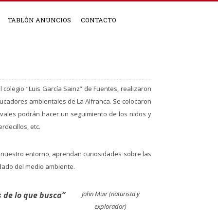
TABLÓN ANUNCIOS
CONTACTO
 colegio “Luis García Sainz” de Fuentes, realizaron
educadores ambientales de La Alfranca. Se colocaron
havales podrán hacer un seguimiento de los nidos y
decillos, etc.
n nuestro entorno, aprendan curiosidades sobre las
idado del medio ambiente.
John Muir (naturista y
 de lo que busca”
explorador)