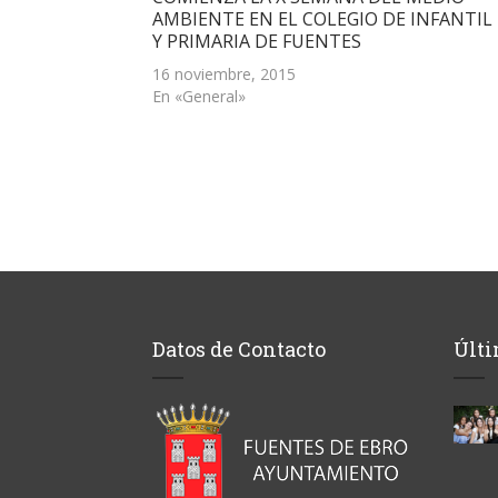
una
AMBIENTE EN EL COLEGIO DE INFANTIL
ventana
Y PRIMARIA DE FUENTES
nueva)
16 noviembre, 2015
En «General»
Datos de Contacto
Últi