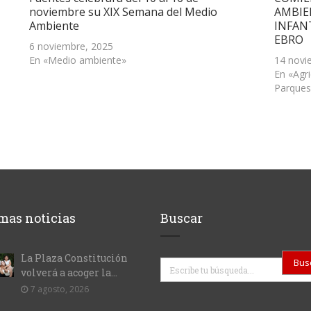
noviembre su XIX Semana del Medio
AMBIE
Ambiente
INFAN
EBRO
6 noviembre, 2025
En «Medio ambiente»
14 novi
En «Agr
Parques
mas noticias
Buscar
La Plaza Constitución
Buscar
volverá a acoger la...
7 agosto, 2026