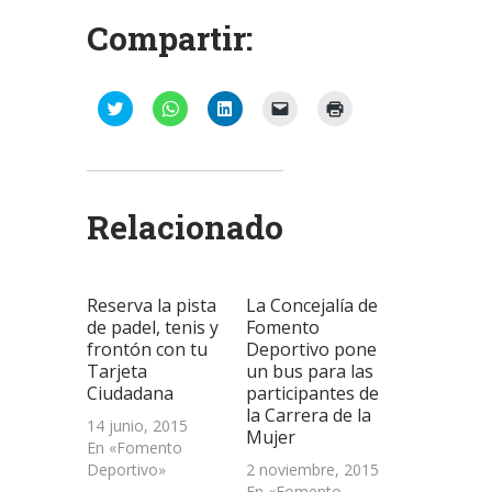
Compartir:
Haz
Haz
Haz
Haz
Haz
clic
clic
clic
clic
clic
para
para
para
para
para
compartir
compartir
compartir
enviar
imprimir
en
en
en
un
(Se
Twitter
WhatsApp
LinkedIn
enlace
abre
(Se
(Se
(Se
por
en
abre
abre
abre
correo
una
Relacionado
en
en
en
electrónico
ventana
una
una
una
a
nueva)
ventana
ventana
ventana
un
nueva)
nueva)
nueva)
amigo
(Se
abre
Reserva la pista
La Concejalía de
en
una
de padel, tenis y
Fomento
ventana
frontón con tu
Deportivo pone
nueva)
Tarjeta
un bus para las
Ciudadana
participantes de
la Carrera de la
14 junio, 2015
Mujer
En «Fomento
Deportivo»
2 noviembre, 2015
En «Fomento