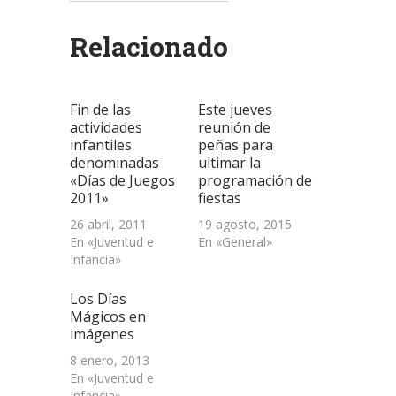
Twitter
WhatsApp
LinkedIn
enlace
abre
(Se
(Se
(Se
por
en
abre
abre
abre
correo
una
Relacionado
en
en
en
electrónico
ventana
una
una
una
a
nueva)
ventana
ventana
ventana
un
nueva)
nueva)
nueva)
amigo
(Se
abre
Fin de las
Este jueves
en
una
actividades
reunión de
ventana
infantiles
peñas para
nueva)
denominadas
ultimar la
«Días de Juegos
programación de
2011»
fiestas
26 abril, 2011
19 agosto, 2015
En «Juventud e
En «General»
Infancia»
Los Días
Mágicos en
imágenes
8 enero, 2013
En «Juventud e
Infancia»