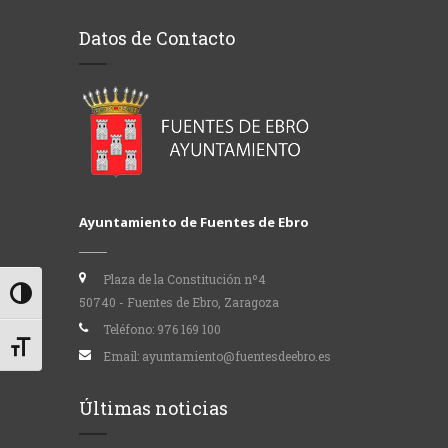
Datos de Contacto
Ayuntamiento de Fuentes de Ebro
Plaza de la Constitución nº4
Alternar alto contraste
50740 - Fuentes de Ebro, Zaragoza
Teléfono:
976 169 100
Alternar tamaño de letra
Email:
ayuntamiento@fuentesdeebro.es
Últimas noticias