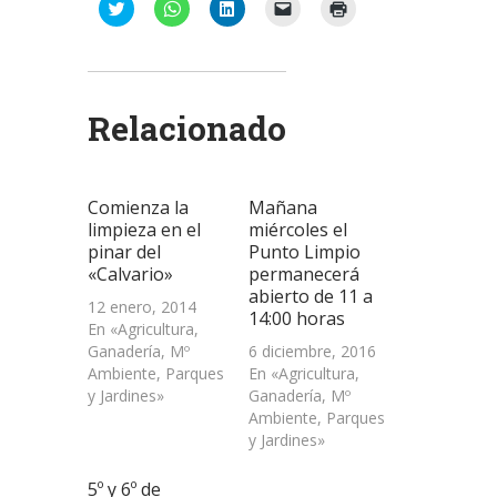
Haz
Haz
Haz
Haz
Haz
clic
clic
clic
clic
clic
para
para
para
para
para
compartir
compartir
compartir
enviar
imprimir
en
en
en
un
(Se
Twitter
WhatsApp
LinkedIn
enlace
abre
(Se
(Se
(Se
por
en
abre
abre
abre
correo
una
Relacionado
en
en
en
electrónico
ventana
una
una
una
a
nueva)
ventana
ventana
ventana
un
nueva)
nueva)
nueva)
amigo
(Se
abre
Comienza la
Mañana
en
una
limpieza en el
miércoles el
ventana
pinar del
Punto Limpio
nueva)
«Calvario»
permanecerá
abierto de 11 a
12 enero, 2014
14:00 horas
En «Agricultura,
Ganadería, Mº
6 diciembre, 2016
Ambiente, Parques
En «Agricultura,
y Jardines»
Ganadería, Mº
Ambiente, Parques
y Jardines»
5º y 6º de