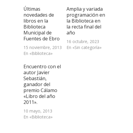
(Se
abre
Últimas
Amplia y variada
en
una
novedades de
programación en
ventana
libros en la
la Biblioteca en
nueva)
Biblioteca
la recta final del
Municipal de
año
Fuentes de Ebro
16 octubre, 2023
15 noviembre, 2013
En «Sin categoría»
En «Biblioteca»
Encuentro con el
autor Javier
Sebastián,
ganador del
premio Cálamo
«Libro del año
2011».
10 mayo, 2013
En «Biblioteca»