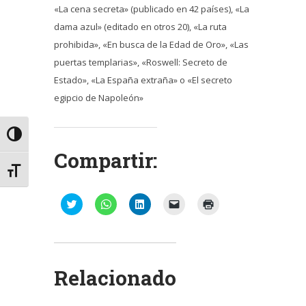
«La cena secreta» (publicado en 42 países), «La
dama azul» (editado en otros 20), «La ruta
prohibida», «En busca de la Edad de Oro», «Las
puertas templarias», «Roswell: Secreto de
Estado», «La España extraña» o «El secreto
egipcio de Napoleón»
Alternar alto contraste
Compartir:
Alternar tamaño de letra
Haz
Haz
Haz
Haz
Haz
clic
clic
clic
clic
clic
para
para
para
para
para
compartir
compartir
compartir
enviar
imprimir
en
en
en
un
(Se
Twitter
WhatsApp
LinkedIn
enlace
abre
(Se
(Se
(Se
por
en
abre
abre
abre
correo
una
Relacionado
en
en
en
electrónico
ventana
una
una
una
a
nueva)
ventana
ventana
ventana
un
nueva)
nueva)
nueva)
amigo