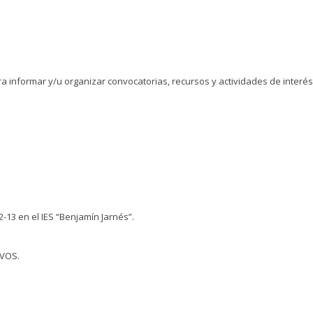
 informar y/u organizar convocatorias, recursos y actividades de interés j
13 en el IES “Benjamín Jarnés”.
IVOS.