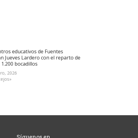
ntros educativos de Fuentes
an Jueves Lardero con el reparto de
 1.200 bocadillos
ero, 2026
tejos»
Síguenos en…