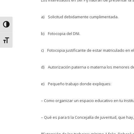
a) Solicitud debidamente cumplimentada.
Alternar alto contraste
b) Fotocopia del DNI.
Alternar tamaño de letra
c) Fotocopia justificante de estar matriculado en el 
d) Autorización paterna o materna los menores de
e) Pequeño trabajo donde expliques:
– Como organizar un espacio educativo en tu Institu
– Qué es para ti la Concejalía de juventud, que hay
*
Extensión de los trabajos
: mínimo 1 folio. Deberá