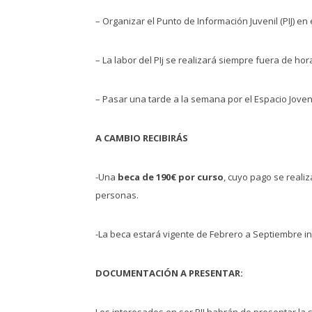
– Organizar el Punto de Información Juvenil (PIJ) en 
– La labor del PIj se realizará siempre fuera de hor
– Pasar una tarde a la semana por el Espacio Joven
A CAMBIO RECIBIRÁS
-Una
beca de 190€ por curso
, cuyo pago se reali
personas.
-La beca estará vigente de Febrero a Septiembre in
DOCUMENTACIÓN A PRESENTAR:
Los interesados en ser PIJ habrán de presentar la