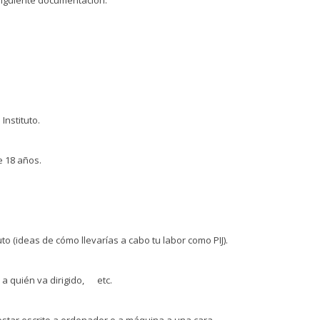
Instituto.
 18 años.
to (ideas de cómo llevarías a cabo tu labor como PIJ).
, a quién va dirigido, etc.
 estar escrito a ordenador o a máquina a una cara.