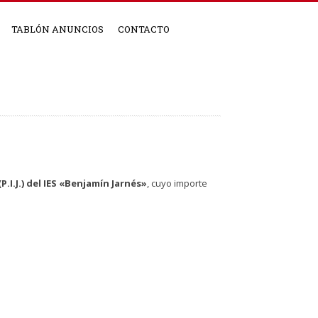
TABLÓN ANUNCIOS
CONTACTO
.I.J.) del IES «Benjamín Jarnés»
, cuyo importe