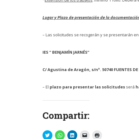
Lugar y Plazo de presentación de la documentaci
– Las solicitudes se recogerán y se presentarán en l
IES “ BENJAMÍN JARNÉS”
C/ Agustina de Aragón, s/nº. 50740 FUENTES D
– El
plazo para presentar las solicitudes
será
h
Compartir:
Haz
Haz
Haz
Haz
Haz
clic
clic
clic
clic
clic