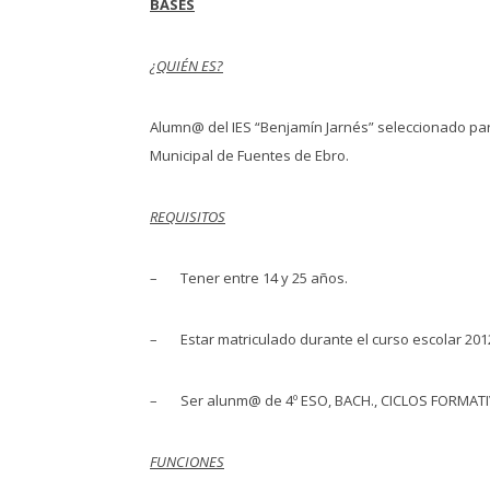
BASES
¿QUIÉN ES?
Alumn@ del IES “Benjamín Jarnés” seleccionado para
Municipal de Fuentes de Ebro.
REQUISITOS
– Tener entre 14 y 25 años.
– Estar matriculado durante el curso escolar 2012-
– Ser alunm@ de 4º ESO, BACH., CICLOS FORMAT
FUNCIONES