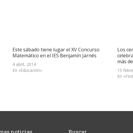
Este sábado tiene lugar el XV Concurso
Los ce
Matemático en el IES Benjamín Jarnés
celebr
más de
4 abril, 2014
En «Educación»
15 febr
En «Fes
mas noticias
Buscar