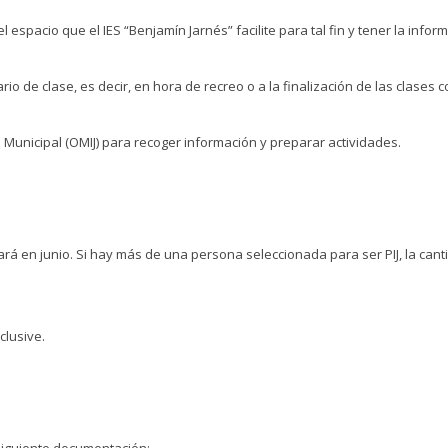
el espacio que el IES “Benjamín Jarnés” facilite para tal fin y tener la infor
ario de clase, es decir, en hora de recreo o a la finalización de las clas
 Municipal (OMIJ) para recoger información y preparar actividades.
zará en junio. Si hay más de una persona seleccionada para ser PIJ, la can
clusive.
 siguiente documentación: