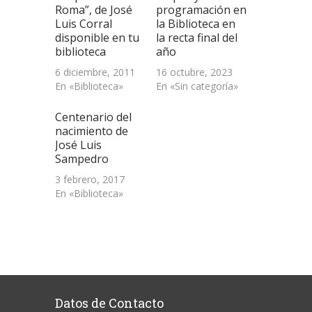
una
Roma”, de José
programación en
ventana
Luis Corral
la Biblioteca en
nueva)
disponible en tu
la recta final del
biblioteca
año
6 diciembre, 2011
16 octubre, 2023
En «Biblioteca»
En «Sin categoría»
Centenario del
nacimiento de
José Luis
Sampedro
3 febrero, 2017
En «Biblioteca»
Datos de Contacto