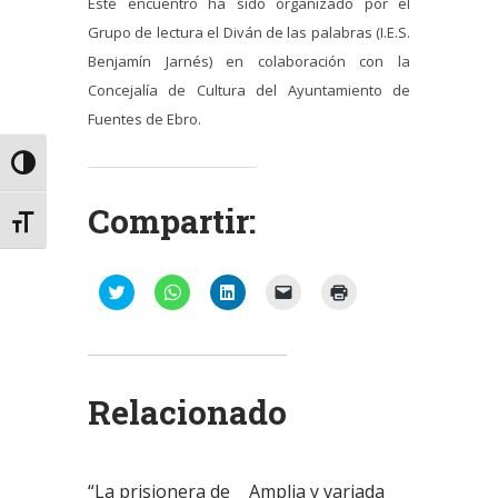
Este encuentro ha sido organizado por el
Grupo de lectura el Diván de las palabras (I.E.S.
Benjamín Jarnés) en colaboración con la
Concejalía de Cultura del Ayuntamiento de
Fuentes de Ebro.
Alternar alto contraste
Compartir:
Alternar tamaño de letra
Haz
Haz
Haz
Haz
Haz
clic
clic
clic
clic
clic
para
para
para
para
para
compartir
compartir
compartir
enviar
imprimir
en
en
en
un
(Se
Twitter
WhatsApp
LinkedIn
enlace
abre
(Se
(Se
(Se
por
en
abre
abre
abre
correo
una
Relacionado
en
en
en
electrónico
ventana
una
una
una
a
nueva)
ventana
ventana
ventana
un
nueva)
nueva)
nueva)
amigo
(Se
abre
“La prisionera de
Amplia y variada
en