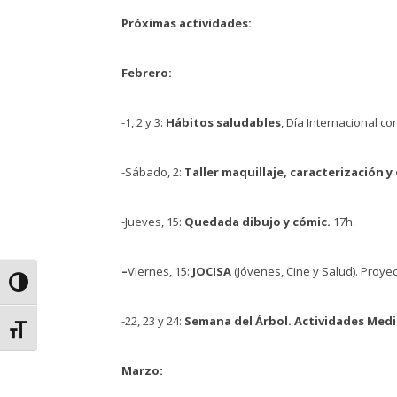
Próximas actividades:
Febrero:
-1, 2 y 3:
Hábitos saludables
, Día Internacional co
-Sábado, 2:
Taller maquillaje, caracterización y
-Jueves, 15:
Quedada dibujo y cómic.
17h.
–
Viernes, 15:
JOCISA
(Jóvenes, Cine y Salud). Proyec
Alternar alto contraste
-22, 23 y 24:
Semana del Árbol. Actividades Med
Alternar tamaño de letra
Marzo: