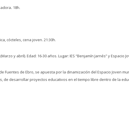
ajadora
.
18h.
a, cócteles, cena joven. 21:30h.
(Marzo y abril). Edad: 16-30 años. Lugar: IES “Benjamín Jarnés” y Espacio J
e Fuentes de Ebro, se apuesta por la dinamización del Espacio Joven munic
s, de desarrollar proyectos educativos en el tiempo libre dentro de la edu