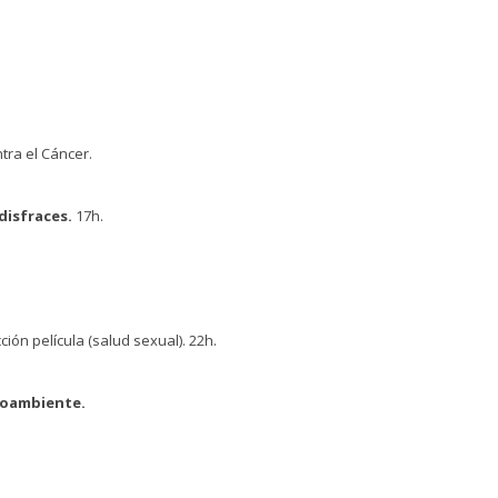
ntra el Cáncer.
 disfraces.
17h.
ción película (salud sexual). 22h.
ioambiente.