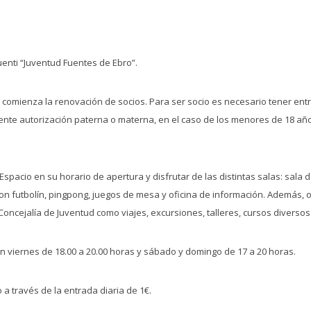
enti “Juventud Fuentes de Ebro”.
s comienza la renovación de socios. Para ser socio es necesario tener ent
diente autorización paterna o materna, en el caso de los menores de 18 año
spacio en su horario de apertura y disfrutar de las distintas salas: sala d
con futbolín, pingpong, juegos de mesa y oficina de información. Además, 
oncejalía de Juventud como viajes, excursiones, talleres, cursos diversos 
on viernes de 18.00 a 20.00 horas y sábado y domingo de 17 a 20 horas.
a través de la entrada diaria de 1€.