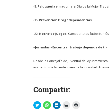
-8:
Peluquería y maquillaje
. Día de la Mujer Trab
-15:
Prevención Drogodependencias.
-22:
Noche de Juegos.
Campeonatos futbolín, músic
–
Jornadas «Encontrar trabajo depende de ti».
Desde la Concejalía de Juventud del Ayuntamiento d
encuentro de la gente joven de la localidad. Ademá
Compartir:
Haz
Haz
Haz
Haz
Haz
clic
clic
clic
clic
clic