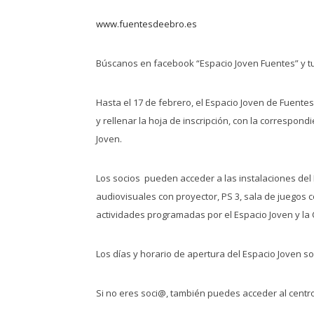
www.fuentesdeebro.es
Búscanos en facebook “Espacio Joven Fuentes” y tu
Hasta el 17 de febrero, el Espacio Joven de Fuente
y rellenar la hoja de inscripción, con la correspon
Joven.
Los socios pueden acceder a las instalaciones del E
audiovisuales con proyector, PS 3, sala de juegos 
actividades programadas por el Espacio Joven y la C
Los días y horario de apertura del Espacio Joven s
Si no eres soci@, también puedes acceder al centro 