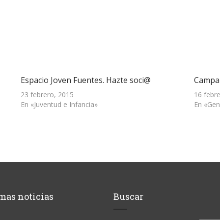
Espacio Joven Fuentes. Hazte soci@
Campañ
23 febrero, 2015
16 febr
En «Juventud e Infancia»
En «Gen
mas noticias
Buscar