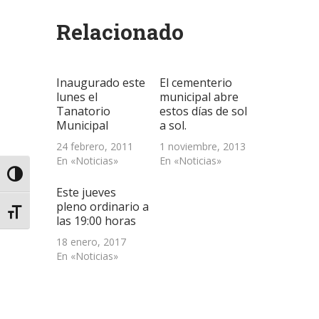
(Se
(Se
(Se
por
en
abre
abre
abre
correo
una
Relacionado
en
en
en
electrónico
ventana
una
una
una
a
nueva)
ventana
ventana
ventana
un
nueva)
nueva)
nueva)
amigo
(Se
abre
Inaugurado este
El cementerio
en
una
lunes el
municipal abre
ventana
Tanatorio
estos días de sol
nueva)
Municipal
a sol.
24 febrero, 2011
1 noviembre, 2013
En «Noticias»
En «Noticias»
Alternar alto contraste
Este jueves
pleno ordinario a
Alternar tamaño de letra
las 19:00 horas
18 enero, 2017
En «Noticias»