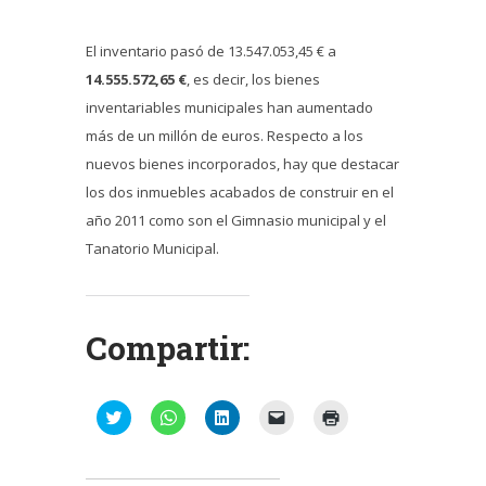
El inventario pasó de 13.547.053,45 € a
14.555.572,65 €
, es decir, los bienes
inventariables municipales han aumentado
más de un millón de euros. Respecto a los
nuevos bienes incorporados, hay que destacar
los dos inmuebles acabados de construir en el
año 2011 como son el Gimnasio municipal y el
Tanatorio Municipal.
Compartir:
Haz
Haz
Haz
Haz
Haz
clic
clic
clic
clic
clic
para
para
para
para
para
compartir
compartir
compartir
enviar
imprimir
en
en
en
un
(Se
Twitter
WhatsApp
LinkedIn
enlace
abre