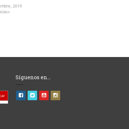
embre, 2019
icias»
Síguenos en…