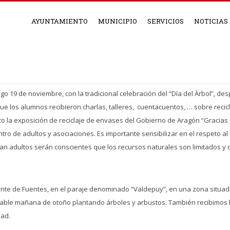
AYUNTAMIENTO
MUNICIPIO
SERVICIOS
NOTICIAS
go 19 de noviembre, con la tradicional celebración del “Día del Árbol”, 
ue los alumnos recibieron charlas, talleres, cuentacuentos, … sobre recicl
 la exposición de reciclaje de envases del Gobierno de Aragón “Gracias po
tro de adultos y asociaciones. Es importante sensibilizar en el respeto al
an adultos serán conscientes que los recursos naturales son limitados y
monte de Fuentes, en el paraje denominado “Valdepuy”, en una zona situada
able mañana de otoño plantando árboles y arbustos. También recibimos la
dad.