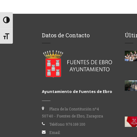
Alternar alto contraste
Datos de Contacto
Últi
Alternar tamaño de letra
Ayuntamiento de Fuentes de Ebro
Plaza de la Constitución nº4
50740 - Fuentes de Ebro, Zaragoza
Teléfono:
976 169 100
Email: