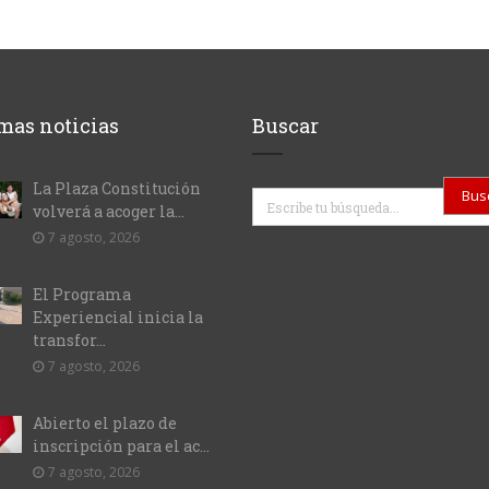
mas noticias
Buscar
La Plaza Constitución
Buscar
volverá a acoger la...
7 agosto, 2026
El Programa
Experiencial inicia la
transfor...
7 agosto, 2026
Abierto el plazo de
inscripción para el ac...
7 agosto, 2026