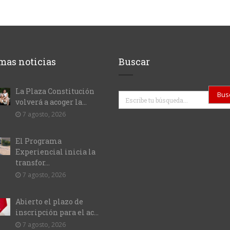
mas noticias
Buscar
La Plaza Constitución
Buscar
volverá a acoger la...
7 agosto, 2026
El Programa
Experiencial inicia la
transfor...
7 agosto, 2026
Abierto el plazo de
inscripción para el ac...
7 agosto, 2026