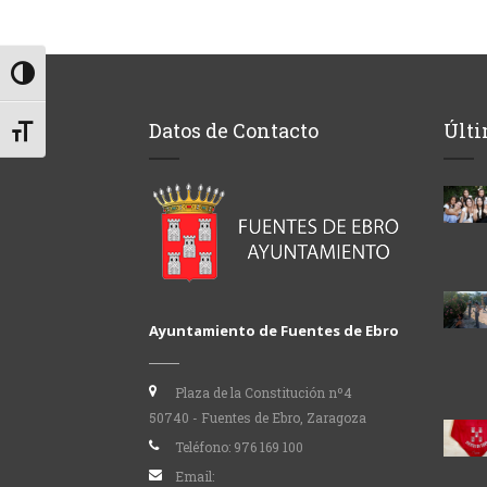
Alternar alto contraste
Datos de Contacto
Últi
Alternar tamaño de letra
Ayuntamiento de Fuentes de Ebro
Plaza de la Constitución nº4
50740 - Fuentes de Ebro, Zaragoza
Teléfono:
976 169 100
Email: