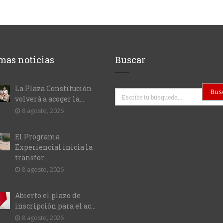
mas noticias
Buscar
La Plaza Constitución
Buscar
volverá a acoger la...
8 agosto, 2026
El Programa
Experiencial inicia la
transfor...
8 agosto, 2026
Abierto el plazo de
inscripción para el ac...
8 agosto, 2026