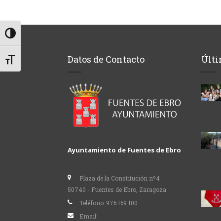
Alternar alto contraste
Datos de Contacto
Últi
Alternar tamaño de letra
Ayuntamiento de Fuentes de Ebro
Plaza de la Constitución nº4
50740 - Fuentes de Ebro, Zaragoza
Teléfono:
976 169 100
Email: