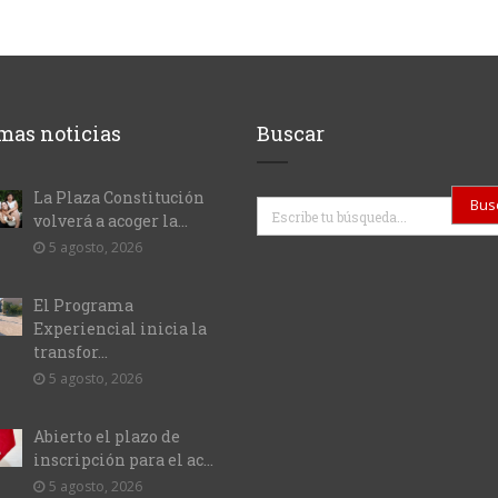
mas noticias
Buscar
La Plaza Constitución
Buscar
volverá a acoger la...
5 agosto, 2026
El Programa
Experiencial inicia la
transfor...
5 agosto, 2026
Abierto el plazo de
inscripción para el ac...
5 agosto, 2026