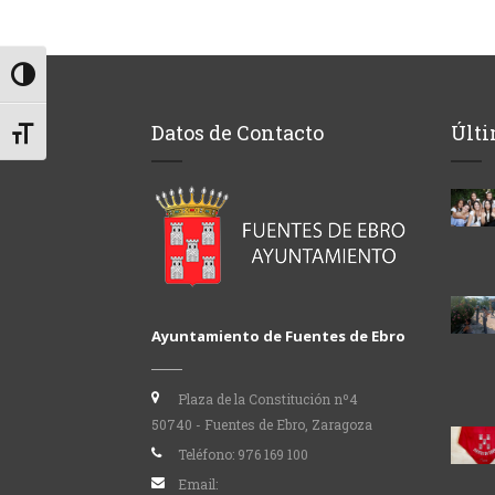
Alternar alto contraste
Datos de Contacto
Últi
Alternar tamaño de letra
Ayuntamiento de Fuentes de Ebro
Plaza de la Constitución nº4
50740 - Fuentes de Ebro, Zaragoza
Teléfono:
976 169 100
Email: