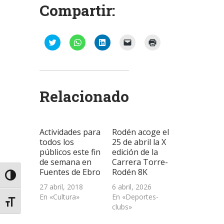
Compartir:
Haz
Haz
Haz
Haz
Haz
clic
clic
clic
clic
clic
para
para
para
para
para
compartir
compartir
compartir
enviar
imprimir
en
en
en
un
(Se
Twitter
WhatsApp
LinkedIn
enlace
abre
(Se
(Se
(Se
por
en
abre
abre
abre
correo
una
Relacionado
en
en
en
electrónico
ventana
una
una
una
a
nueva)
ventana
ventana
ventana
un
nueva)
nueva)
nueva)
amigo
(Se
abre
Actividades para
Rodén acoge el
en
una
todos los
25 de abril la X
ventana
públicos este fin
edición de la
nueva)
de semana en
Carrera Torre-
Fuentes de Ebro
Rodén 8K
Alternar alto contraste
27 abril, 2018
6 abril, 2026
En «Cultura»
En «Deportes-
Alternar tamaño de letra
clubs»