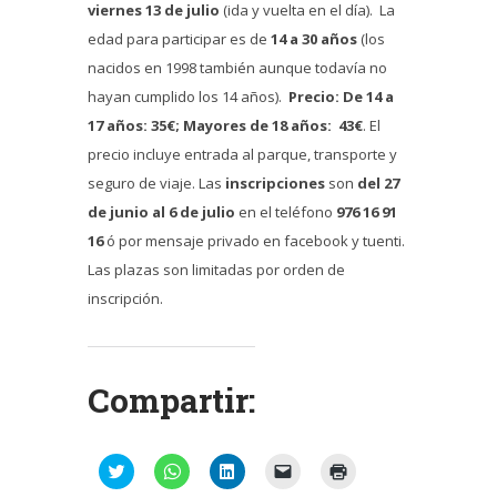
viernes 13 de julio
(ida y vuelta en el día). La
edad para participar es de
14 a 30 años
(los
nacidos en 1998 también aunque todavía no
hayan cumplido los 14 años).
Precio: De 14 a
17 años: 35€; Mayores de 18 años: 43€
. El
precio incluye entrada al parque, transporte y
seguro de viaje. Las
inscripciones
son
del 27
de junio al 6 de julio
en el teléfono
976 16 91
16
ó por mensaje privado en facebook y tuenti.
Las plazas son limitadas por orden de
inscripción.
Compartir:
Haz
Haz
Haz
Haz
Haz
clic
clic
clic
clic
clic
para
para
para
para
para