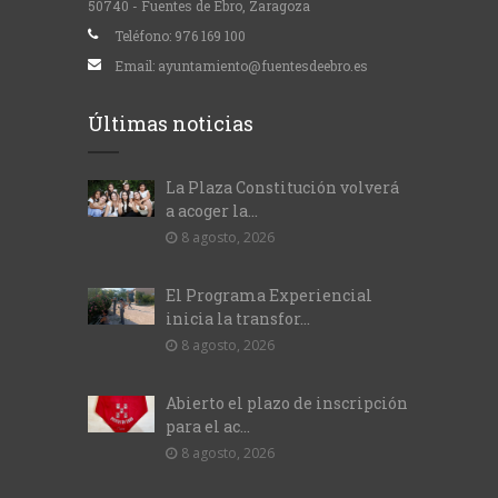
50740 - Fuentes de Ebro, Zaragoza
Teléfono:
976 169 100
Email:
ayuntamiento@fuentesdeebro.es
Últimas noticias
La Plaza Constitución volverá
a acoger la...
8 agosto, 2026
El Programa Experiencial
inicia la transfor...
8 agosto, 2026
Abierto el plazo de inscripción
para el ac...
8 agosto, 2026