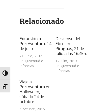
compartir
compartir
compartir
enviar
imprimir
en
en
en
un
(Se
Twitter
WhatsApp
LinkedIn
enlace
abre
(Se
(Se
(Se
por
en
abre
abre
abre
correo
una
Relacionado
en
en
en
electrónico
ventana
una
una
una
a
nueva)
ventana
ventana
ventana
un
nueva)
nueva)
nueva)
amigo
(Se
abre
Excursión a
Descenso del
en
una
PortAventura, 14
Ebro en
ventana
de julio
Piragüas, 21 de
nueva)
julio a las 16:45h.
21 junio, 2016
En «Juventud e
12 julio, 2013
Infancia»
En «Juventud e
Infancia»
Alternar alto contraste
Viaje a
PortAventura en
Alternar tamaño de letra
Halloween,
sábado 24 de
octubre
6 octubre, 2015