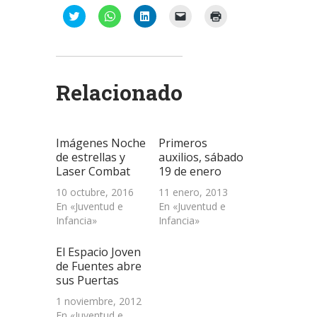
Haz
Haz
Haz
Haz
Haz
clic
clic
clic
clic
clic
para
para
para
para
para
compartir
compartir
compartir
enviar
imprimir
en
en
en
un
(Se
Twitter
WhatsApp
LinkedIn
enlace
abre
(Se
(Se
(Se
por
en
abre
abre
abre
correo
una
Relacionado
en
en
en
electrónico
ventana
una
una
una
a
nueva)
ventana
ventana
ventana
un
nueva)
nueva)
nueva)
amigo
(Se
abre
Imágenes Noche
Primeros
en
una
de estrellas y
auxilios, sábado
ventana
Laser Combat
19 de enero
nueva)
10 octubre, 2016
11 enero, 2013
En «Juventud e
En «Juventud e
Infancia»
Infancia»
El Espacio Joven
de Fuentes abre
sus Puertas
1 noviembre, 2012
En «Juventud e