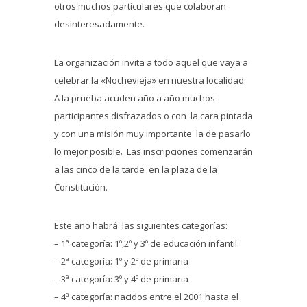
otros muchos particulares que colaboran
desinteresadamente.
La organización invita a todo aquel que vaya a
celebrar la «Nochevieja» en nuestra localidad.
A la prueba acuden año a año muchos
participantes disfrazados o con la cara pintada
y con una misión muy importante la de pasarlo
lo mejor posible. Las inscripciones comenzarán
a las cinco de la tarde en la plaza de la
Constitución.
Este año habrá las siguientes categorías:
– 1ª categoría: 1º,2º y 3º de educación infantil.
– 2ª categoría: 1º y 2º de primaria
– 3ª categoría: 3º y 4º de primaria
– 4ª categoría: nacidos entre el 2001 hasta el