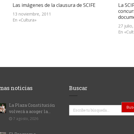
Las imágenes de la clausura de SCIFE
La SCIF
concur
13 noviembre, 2011
docume
En «Cultura»
27 julio
En «Cul
mas noticias
Buscar
La Plaza Constitución
Buscar
volverá a acoger la...
7 agosto, 2026