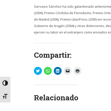
Gervasio Sánchez ha sido galardonado anteriorment
(2009), Premio Córdoba de Periodismo, Premio Orteg
de Madrid (2006), Premio LiberPress (2005) en recono
Gobierno de Aragón (2004) y otras distinciones, de
ejercen su labor en el extranjero como enviados 
Compartir:
Haz
Haz
Haz
Haz
Haz
clic
clic
clic
clic
clic
para
para
para
para
para
compartir
compartir
compartir
enviar
imprimir
en
en
en
un
(Se
Alternar alto contraste
Twitter
WhatsApp
LinkedIn
enlace
abre
(Se
(Se
(Se
por
en
abre
abre
abre
correo
una
Relacionado
en
en
en
electrónico
ventana
Alternar tamaño de letra
una
una
una
a
nueva)
ventana
ventana
ventana
un
nueva)
nueva)
nueva)
amigo
(Se