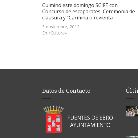
abre
Culminó este domingo SCIFE con
en
una
Concurso de escaparates, Ceremonia de
ventana
clausura y “Carmina o revienta”
nueva)
3 noviembre, 2012
En «Cultura»
Datos de Contacto
Últi