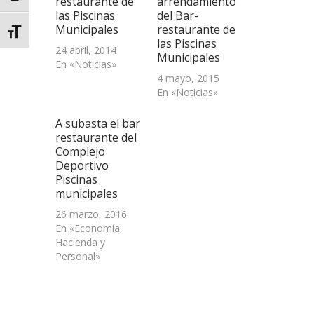
restaurante de
arrendamiento
las Piscinas
del Bar-
Municipales
restaurante de
Alternar tamaño de letra
las Piscinas
24 abril, 2014
Municipales
En «Noticias»
4 mayo, 2015
En «Noticias»
A subasta el bar
restaurante del
Complejo
Deportivo
Piscinas
municipales
26 marzo, 2016
En «Economía,
Hacienda y
Personal»