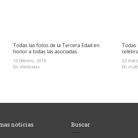
Todas las fotos de la Tercera Edad en
Todas l
honor a todas las asociadas
celebr
10 febrero, 2016
23 marz
En «Noticias»
En «Cul
mas noticias
Buscar