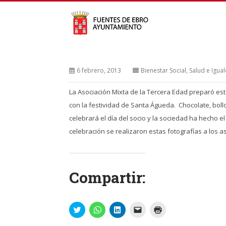
6 febrero, 2013
Bienestar Social, Salud e Igua
La Asociación Mixta de la Tercera Edad preparó est
con la festividad de Santa Águeda. Chocolate, boll
celebrará el día del socio y la sociedad ha hecho 
celebración se realizaron estas fotografías a los as
Compartir:
Haz
Haz
Haz
Haz
Haz
clic
clic
clic
clic
clic
para
para
para
para
para