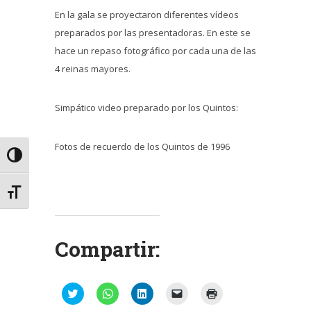
En la gala se proyectaron diferentes vídeos
preparados por las presentadoras. En este se
hace un repaso fotográfico por cada una de las
4 reinas mayores.
Simpático video preparado por los Quintos:
Fotos de recuerdo de los Quintos de 1996
Alternar alto contraste
Alternar tamaño de letra
Compartir:
Haz
Haz
Haz
Haz
Haz
clic
clic
clic
clic
clic
para
para
para
para
para