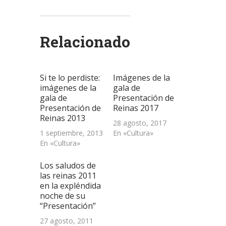
compartir
compartir
compartir
enviar
imprimir
en
en
en
un
(Se
Twitter
WhatsApp
LinkedIn
enlace
abre
(Se
(Se
(Se
por
en
abre
abre
abre
correo
una
Relacionado
en
en
en
electrónico
ventana
una
una
una
a
nueva)
ventana
ventana
ventana
un
nueva)
nueva)
nueva)
amigo
(Se
abre
Si te lo perdiste:
Imágenes de la
en
una
imágenes de la
gala de
ventana
gala de
Presentación de
nueva)
Presentación de
Reinas 2017
Reinas 2013
28 agosto, 2017
1 septiembre, 2013
En «Cultura»
En «Cultura»
Los saludos de
las reinas 2011
en la expléndida
noche de su
“Presentación”
27 agosto, 2011