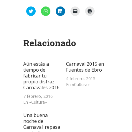
Haz
Haz
Haz
Haz
Haz
clic
clic
clic
clic
clic
para
para
para
para
para
compartir
compartir
compartir
enviar
imprimir
en
en
en
un
(Se
Twitter
WhatsApp
LinkedIn
enlace
abre
(Se
(Se
(Se
por
en
abre
abre
abre
correo
una
Relacionado
en
en
en
electrónico
ventana
una
una
una
a
nueva)
ventana
ventana
ventana
un
nueva)
nueva)
nueva)
amigo
(Se
abre
Aún estás a
Carnaval 2015 en
en
una
tiempo de
Fuentes de Ebro
ventana
fabricar tu
nueva)
4 febrero, 2015
propio disfraz:
En «Cultura»
Carnavales 2016
7 febrero, 2016
En «Cultura»
Una buena
noche de
Carnaval: repasa