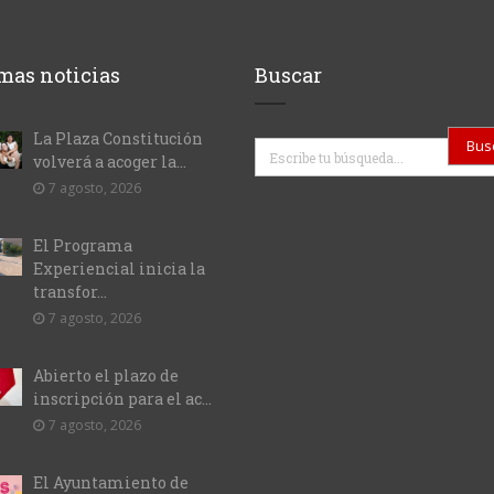
mas noticias
Buscar
La Plaza Constitución
Buscar
volverá a acoger la...
7 agosto, 2026
El Programa
Experiencial inicia la
transfor...
7 agosto, 2026
Abierto el plazo de
inscripción para el ac...
7 agosto, 2026
El Ayuntamiento de