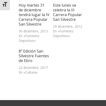
abre
Hoy martes 31
Este lunes se
Alternar tamaño de letra
en
una
de diciembre
celebra la III
ventana
tendrá lugar la IV
Carrera Popular
nueva)
Carrera Popular
San Silvestre
San Silvestre
29 diciembre, 2012
30 diciembre, 2013
En «Fomento
En «Fomento
Deportivo»
Deportivo»
8ª Edición San
Silvestre Fuentes
de Ebro
22 diciembre, 2017
En «Cultura»