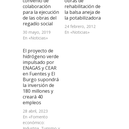
convenio de
obras de
ventana
colaboración
rehabilitación de
nueva)
para la ejecución
la balsa aneja de
de las obras del
la potabilizadora
regadío social
24 febrero, 2012
30 mayo, 2019
En «Noticias»
En «Noticias»
El proyecto de
hidrógeno verde
impulsado por
ENAGAS y CEAR
en Fuentes y El
Burgo supondrá
la inversión de
180 millones y
creará 40
empleos
28 abril, 2023
En «Fomento
económico:
Industria, Turismo y