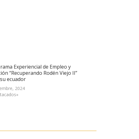
grama Experiencial de Empleo y
ión “Recuperando Rodén Viejo II”
a su ecuador
iembre, 2024
tacados»