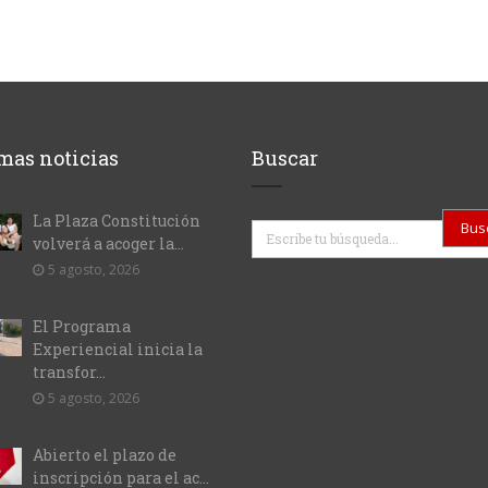
mas noticias
Buscar
La Plaza Constitución
Buscar
volverá a acoger la...
5 agosto, 2026
El Programa
Experiencial inicia la
transfor...
5 agosto, 2026
Abierto el plazo de
inscripción para el ac...