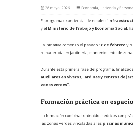
28 mayo, 2026
Economía, Hacienda y Persona
El programa experiencial de empleo
“Infraestruc
y el
Ministerio de Trabajo y Economía Social
, h
La iniciativa comenzó el pasado
16 de febrero
y cu
remunerada en jardinería, mantenimiento de zonas
Durante esta primera fase del programa, finaliza
auxiliares en viveros, jardines y centros de jar
zonas verdes”
.
Formación práctica en espaci
La formación combina contenidos teóricos con práct
las zonas verdes vinculadas a las
piscinas munic