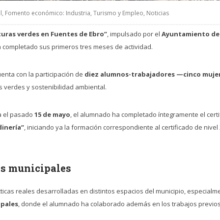
l
,
Fomento económico: Industria, Turismo y Empleo
,
Noticias
turas verdes en Fuentes de Ebro”
, impulsado por el
Ayuntamiento de 
a completado sus primeros tres meses de actividad.
enta con la participación de
diez alumnos-trabajadores —cinco muje
 verdes y sostenibilidad ambiental.
da el pasado
15 de mayo
, el alumnado ha completado íntegramente el certi
dinería”
, iniciando ya la formación correspondiente al certificado de nivel
os municipales
icas reales desarrolladas en distintos espacios del municipio, especialm
ipales
, donde el alumnado ha colaborado además en los trabajos previos 