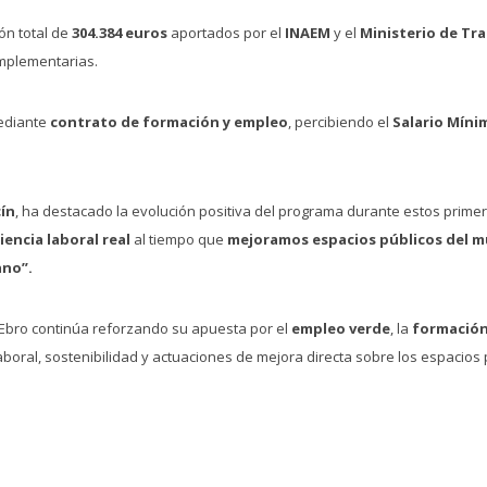
ón total de
304.384 euros
aportados por el
INAEM
y el
Ministerio de Tra
omplementarias.
mediante
contrato de formación y empleo
, percibiendo el
Salario Míni
.
cín
, ha destacado la evolución positiva del programa durante estos primer
iencia laboral real
al tiempo que
mejoramos espacios públicos del m
ano”.
 Ebro continúa reforzando su apuesta por el
empleo verde
, la
formación
oral, sostenibilidad y actuaciones de mejora directa sobre los espacios p