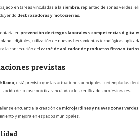
abajado en tareas vinculadas a la
siembra
, replanteo de zonas verdes, e
incluyendo
desbrozadoras y motosierras
.
entaria en
prevención de riesgos laborales
y
competencias digitale
e planos digitales, utilización de nuevas herramientas tecnológicas aplic
para la consecución del
carné de aplicador de productos fitosanitarios 
uaciones previstas
sé Ramo
, está previsto que las actuaciones principales contempladas den
ización de la fase práctica vinculada a los certificados profesionales.
taller se encuentra la creación de
microjardines y nuevas zonas verdes
nimiento y mejora en espacios municipales.
ilidad