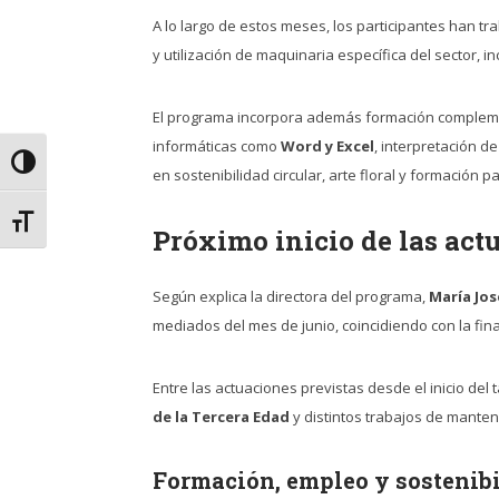
A lo largo de estos meses, los participantes han tr
y utilización de maquinaria específica del sector, 
El programa incorpora además formación complem
informáticas como
Word y Excel
, interpretación d
Alternar alto contraste
en sostenibilidad circular, arte floral y formación 
Alternar tamaño de letra
Próximo inicio de las act
Según explica la directora del programa,
María Jo
mediados del mes de junio, coincidiendo con la final
Entre las actuaciones previstas desde el inicio del 
de la Tercera Edad
y distintos trabajos de mante
Formación, empleo y sostenib