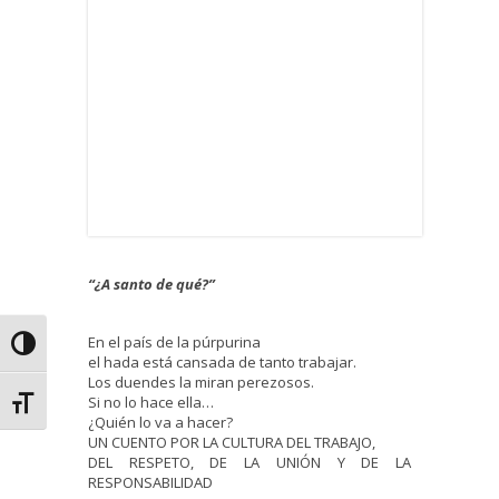
“¿A santo de qué?”
En el país de la púrpurina
Alternar alto contraste
el hada está cansada de tanto trabajar.
Los duendes la miran perezosos.
Si no lo hace ella…
Alternar tamaño de letra
¿Quién lo va a hacer?
UN CUENTO POR LA CULTURA DEL TRABAJO,
DEL RESPETO, DE LA UNIÓN Y DE LA
RESPONSABILIDAD