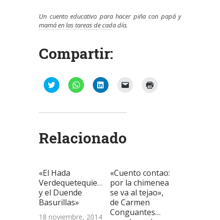
Un cuento educativo para hacer piña
con papá y
mamá en las tareas de cada día.
Compartir:
Haz
Haz
Haz
Haz
Haz
clic
clic
clic
clic
clic
para
para
para
para
para
compartir
compartir
compartir
enviar
imprimir
en
en
en
un
(Se
Twitter
WhatsApp
LinkedIn
enlace
abre
(Se
(Se
(Se
por
en
abre
abre
abre
correo
una
Relacionado
en
en
en
electrónico
ventana
una
una
una
a
nueva)
ventana
ventana
ventana
un
nueva)
nueva)
nueva)
amigo
(Se
abre
«El Hada
«Cuento contao:
en
una
Verdequetequieroverde
por la chimenea
ventana
y el Duende
se va al tejao»,
nueva)
Basurillas»
de Carmen
Conguantes…
18 noviembre, 2014