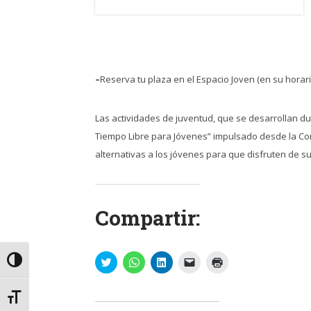
–
Reserva tu plaza en el Espacio Joven (en su horari
Las actividades de juventud, que se desarrollan du
Tiempo Libre para Jóvenes” impulsado desde la Conc
alternativas a los jóvenes para que disfruten de s
Compartir:
Haz
Haz
Haz
Haz
Haz
Alternar alto contraste
clic
clic
clic
clic
clic
para
para
para
para
para
compartir
compartir
compartir
enviar
imprimir
en
en
en
un
(Se
Alternar tamaño de letra
Twitter
WhatsApp
LinkedIn
enlace
abre