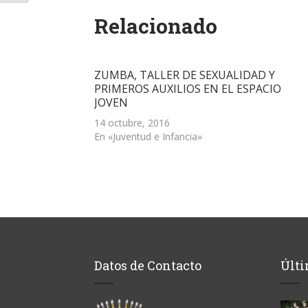
(Se
(Se
(Se
por
en
abre
abre
abre
correo
una
Relacionado
en
en
en
electrónico
ventana
una
una
una
a
nueva)
ventana
ventana
ventana
un
nueva)
nueva)
nueva)
amigo
(Se
abre
ZUMBA, TALLER DE SEXUALIDAD Y
en
una
PRIMEROS AUXILIOS EN EL ESPACIO
ventana
JOVEN
nueva)
14 octubre, 2016
En «Juventud e Infancia»
Datos de Contacto
Últi