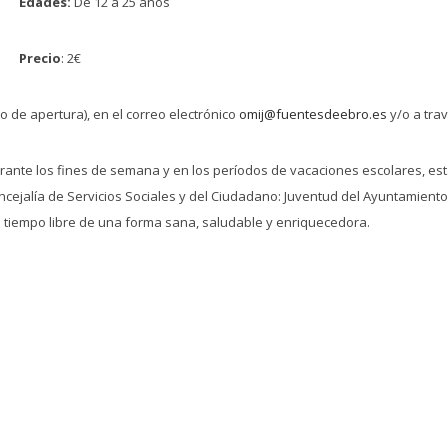
Edades:
De 12 a 25 años
Precio
: 2€
o de apertura), en el correo electrónico
omij@fuentesdeebro.es
y/o a tra
rante los fines de semana y en los períodos de vacaciones escolares, est
ejalía de Servicios Sociales y del Ciudadano: Juventud del Ayuntamiento 
u tiempo libre de una forma sana, saludable y enriquecedora.