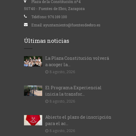
Plaza de la Constitución nº4
50740 - Fuentes de Ebro, Zaragoza
Teléfono:
976 169 100
Email:
ayuntamiento@fuentesdeebro.es
Últimas noticias
La Plaza Constitución volverá
a acoger la...
8 agosto, 2026
El Programa Experiencial
inicia la transfor...
8 agosto, 2026
Abierto el plazo de inscripción
para el ac...
8 agosto, 2026