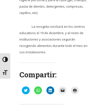
higiene personal y para la casa (gel, champú,
pasta de dientes, detergentes, compresas,
cepillos, etc).
La recogida concluirá en los centros
educativos el 19 de diciembre, y el resto de
instituciones y asociaciones seguirán
recogiendo alimentos durante todo el mes en
sus instalaciones.
Alternar alto contraste
Compartir:
Alternar tamaño de letra
Haz
Haz
Haz
Haz
Haz
clic
clic
clic
clic
clic
para
para
para
para
para
compartir
compartir
compartir
enviar
imprimir
en
en
en
un
(Se
Twitter
WhatsApp
LinkedIn
enlace
abre
(Se
(Se
(Se
por
en