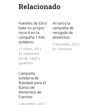
abre
abre
abre
correo
una
Relacionado
en
en
en
electrónico
ventana
una
una
una
a
nueva)
ventana
ventana
ventana
un
nueva)
nueva)
nueva)
amigo
(Se
abre
Fuentes de Ebro
Arranca la
en
una
bate su propio
campaña de
ventana
record en la
recogida de
nueva)
campaña 1 Kilo
alimentos
solidario.
4 diciembre, 2015
11 enero, 2012
En «General»
En «Bienestar
Social, Salud e
Igualdad»
Campaña
solidaria de
Navidad para el
Banco de
Alimentos de
Fuentes
2 diciembre, 2012