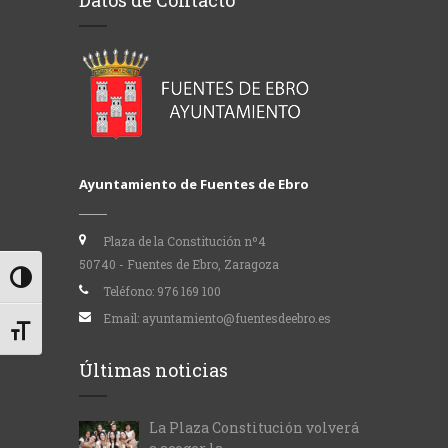
Datos de Contacto
Ayuntamiento de Fuentes de Ebro
Plaza de la Constitución nº4
50740 - Fuentes de Ebro, Zaragoza
Alternar alto contraste
Teléfono:
976 169 100
Email:
ayuntamiento@fuentesdeebro.es
Alternar tamaño de letra
Últimas noticias
La Plaza Constitución volverá