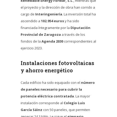
Renewable Energy Forwar, S.L.
, mientras que
el proyecto y la dirección de obra han corrido a
cargo de
Interingeniería
. La inversión total ha
ascendido a
102.954 euros
y ha sido
financiada íntegramente por la
Diputación
Provincial de Zaragoza
a través de los
fondos de la
Agenda 2030
correspondientes al
ejercicio 2023.
Instalaciones fotovoltaicas
y ahorro energético
Cada edificio ha sido equipado con el
número
de paneles necesario para cubrir la
potencia eléctrica contratada
. La mayor
instalación corresponde al
Colegio Luis
García Sáinz
con 50 paneles, que permiten
generar 24,3 kWn. Le sigue el
gimnasio