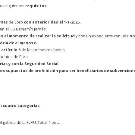
los siguientes
requisitos:
entes de Ebro
con anterioridad al 1-1-2025.
en el IES Benjamín Jarnés.
n el momento de realizar la solicitud
y con un expediente con una
no
oria de al menos 8.
artículo 5
de las presentes bases.
uentes de Ebro.
ias y con la Seguridad Social.
os supuestos de prohibición para ser beneficiarios de subvencion
en
cuatro categorías:
igatoria de la EvAU. Total: 1 beca.