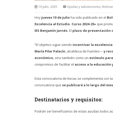
10 julio, 2025
Ayudas y subvenciones
,
Noticia
Hoy
jueves 10 de julio
ha sido publicado en el
Bol
Excelencia al Estudio. Curso 2024-25»
que promue
IES Benjamín Jarnés.
El
plazo de presentación 
“El objetivo sigue siendo
incentivar la excelenci
María Pilar Palacín
, alcaldesa de Fuentes—
y rec
económico
, sino también como un
estímulo para
compromiso de facilitar el
acceso a la educación 
Esta convocatoria de becas se complementa con l
convocatoria que
se publicará a lo largo del me
Destinatarios y requisitos:
Podrán ser beneficiarios de estas ayudas todos a