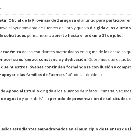
s
etín Oficial de la Provincia de Zaragoza
el anuncio
para participar e
ve el Ayuntamiento de Fuentes de Ebro y que va
dirigida a los alumno
de solicitudes
permanecerá
abierto hasta el próximo 31 de julio.
a académica
de los estudiantes matriculados en alguno de los estudios qu
onocer su esfuerzo, constancia y dedicación.
Queremos que estas be
 que nuestros jóvenes continúen formándose con ilusión y compr
y apoyar a las familias de Fuentes
,” añade la alcaldesa.
a de
Apoyo al Estudio
dirigida a los alumnos de Infantil, Primaria, Secund
s de agosto
y que abrirá su
periodo de presentación de solicitudes e
quellos
estudiantes empadronados en el municipio de Fuentes de E