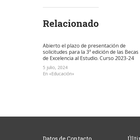
compartir
compartir
compartir
enviar
imprimir
en
en
en
un
(Se
Twitter
WhatsApp
LinkedIn
enlace
abre
(Se
(Se
(Se
por
en
abre
abre
abre
correo
una
Relacionado
en
en
en
electrónico
ventana
una
una
una
a
nueva)
ventana
ventana
ventana
un
nueva)
nueva)
nueva)
amigo
(Se
abre
Abierto el plazo de presentación de
en
una
solicitudes para la 3ª edición de las Becas
ventana
de Excelencia al Estudio. Curso 2023-24
nueva)
5 julio, 2024
En «Educación»
Datos de Contacto
Últi