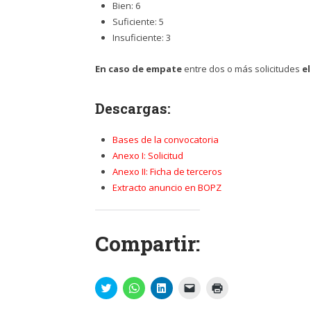
Bien: 6
Suficiente: 5
Insuficiente: 3
En caso de empate
entre dos o más solicitudes
e
Descargas:
Bases de la convocatoria
Anexo I: Solicitud
Anexo II: Ficha de terceros
Extracto anuncio en BOPZ
Compartir:
Haz
Haz
Haz
Haz
Haz
clic
clic
clic
clic
clic
para
para
para
para
para