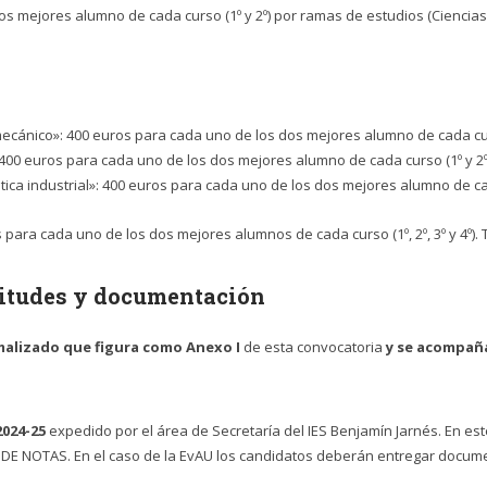
s mejores alumno de cada curso (1º y 2º) por ramas de estudios (Ciencias y
cánico»: 400 euros para cada uno de los dos mejores alumno de cada curso 
400 euros para cada uno de los dos mejores alumno de cada curso (1º y 2º).
ica industrial»: 400 euros para cada uno de los dos mejores alumno de cada 
 para cada uno de los dos mejores alumnos de cada curso (1º, 2º, 3º y 4º). T
citudes y documentación
malizado que figura como Anexo I
de esta convocatoria
y se acompañ
2024-25
expedido por el área de Secretaría del IES Benjamín Jarnés. En 
 DE NOTAS.
En el caso de la EvAU los candidatos deberán entregar documen