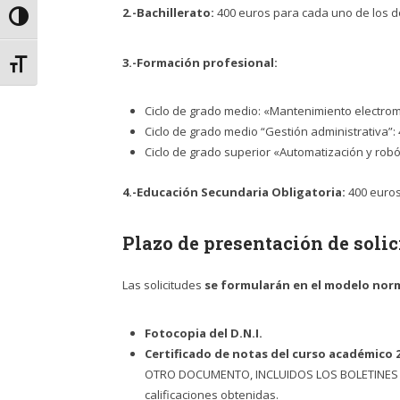
2.-Bachillerato:
400 euros para cada uno de los do
Alternar alto contraste
3.-Formación profesional:
Alternar tamaño de letra
Ciclo de grado medio: «Mantenimiento electrome
Ciclo de grado medio “Gestión administrativa”: 
Ciclo de grado superior «Automatización y robót
4.-Educación Secundaria Obligatoria:
400 euros
Plazo de presentación de soli
Las solicitudes
se formularán en el modelo nor
Fotocopia del D.N.I.
Certificado de notas del curso académico 
OTRO DOCUMENTO, INCLUIDOS LOS BOLETINES
calificaciones obtenidas.