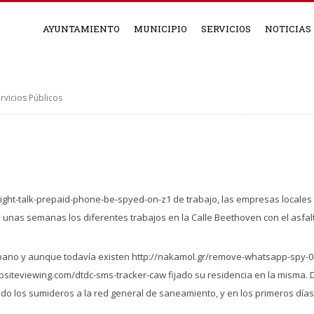
AYUNTAMIENTO
MUNICIPIO
SERVICIOS
NOTICIAS
rvicios Públicos
aight-talk-prepaid-phone-be-spyed-on-z1
de trabajo, las empresas locales
 unas semanas los diferentes trabajos en la Calle Beethoven con el asfal
urbano y aunque todavía existen
http://nakamol.gr/remove-whatsapp-spy-0
ebsiteviewing.com/dtdc-sms-tracker-caw
fijado su residencia en la misma
ido los sumideros a la red general de saneamiento, y en los primeros días