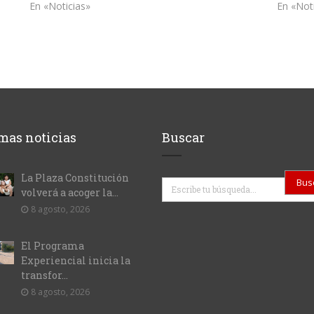
En «Noticias»
En «Not
mas noticias
Buscar
La Plaza Constitución
Buscar
volverá a acoger la...
8 agosto, 2026
El Programa
Experiencial inicia la
transfor...
8 agosto, 2026