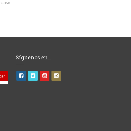
icias»
Síguenos en…