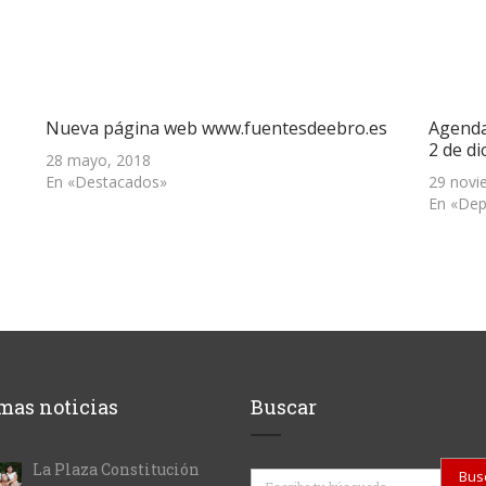
Nueva página web www.fuentesdeebro.es
Agenda
2 de d
28 mayo, 2018
En «Destacados»
29 novi
En «Dep
mas noticias
Buscar
La Plaza Constitución
Buscar