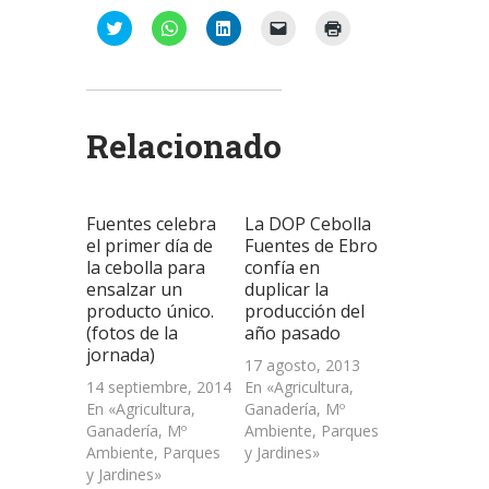
Haz
Haz
Haz
Haz
Haz
clic
clic
clic
clic
clic
para
para
para
para
para
compartir
compartir
compartir
enviar
imprimir
en
en
en
un
(Se
Twitter
WhatsApp
LinkedIn
enlace
abre
(Se
(Se
(Se
por
en
abre
abre
abre
correo
una
Relacionado
en
en
en
electrónico
ventana
una
una
una
a
nueva)
ventana
ventana
ventana
un
nueva)
nueva)
nueva)
amigo
(Se
abre
Fuentes celebra
La DOP Cebolla
en
una
el primer día de
Fuentes de Ebro
ventana
la cebolla para
confía en
nueva)
ensalzar un
duplicar la
producto único.
producción del
(fotos de la
año pasado
jornada)
17 agosto, 2013
14 septiembre, 2014
En «Agricultura,
En «Agricultura,
Ganadería, Mº
Ganadería, Mº
Ambiente, Parques
Ambiente, Parques
y Jardines»
y Jardines»