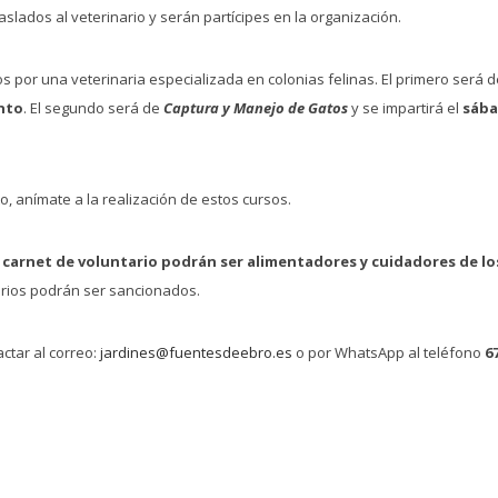
slados al veterinario y serán partícipes en la organización.
os por una veterinaria especializada en colonias felinas. El primero será 
nto
. El segundo será de
Captura y Manejo de
Gatos
y se impartirá el
sába
o, anímate a la realización de estos cursos.
 carnet de voluntario podrán ser alimentadores y cuidadores de los
rios podrán ser sancionados.
ctar al correo:
jardines@fuentesdeebro.es
o por WhatsApp al teléfono
6