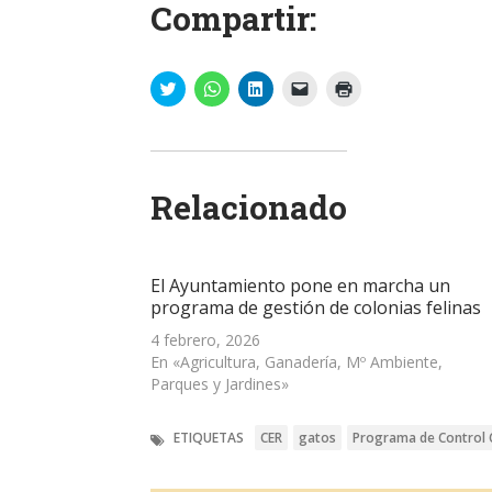
Compartir:
Haz
Haz
Haz
Haz
Haz
clic
clic
clic
clic
clic
para
para
para
para
para
compartir
compartir
compartir
enviar
imprimir
en
en
en
un
(Se
Twitter
WhatsApp
LinkedIn
enlace
abre
(Se
(Se
(Se
por
en
abre
abre
abre
correo
una
Relacionado
en
en
en
electrónico
ventana
una
una
una
a
nueva)
ventana
ventana
ventana
un
nueva)
nueva)
nueva)
amigo
(Se
abre
El Ayuntamiento pone en marcha un
en
una
programa de gestión de colonias felinas
ventana
nueva)
4 febrero, 2026
En «Agricultura, Ganadería, Mº Ambiente,
Parques y Jardines»
ETIQUETAS
CER
gatos
Programa de Control C