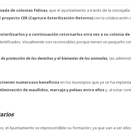
vada de colonias felinas
, que el ayuntamiento a través de la concejal
l
proyecto CER (Captura-Esterilización-Retorno)
con la colaboración
esterilizarlos y a continuación retornarlos otra vez a su colonia d
dentificados. Visualmente son reconocibles porque tienen un pequeño cort
,
de protección de los derechos y el bienestar de los animales,
las adminis
 obtienen numerosos beneficios
en los municipios que ya se ha implant
eliminación de maullidos, marcaje y peleas entre ellos
y, al estar con
arios
s, el Ayuntamiento ve imprescindible su formación, ya que van a ser ellos