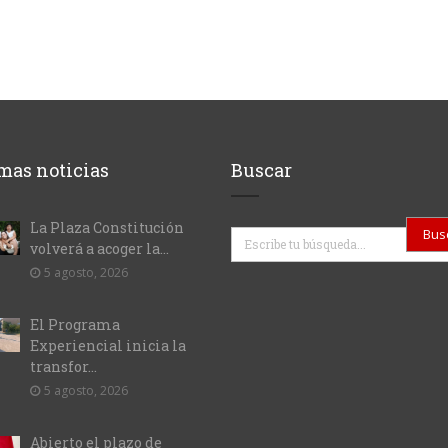
mas noticias
Buscar
La Plaza Constitución
Buscar
volverá a acoger la...
5 agosto, 2026
El Programa
Experiencial inicia la
transfor...
5 agosto, 2026
Abierto el plazo de