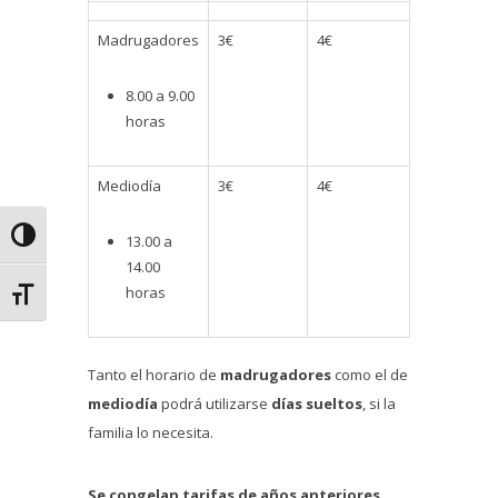
Madrugadores
3€
4€
8.00 a 9.00
horas
Mediodía
3€
4€
Alternar alto contraste
13.00 a
14.00
horas
Alternar tamaño de letra
Tanto el horario de
madrugadores
como el de
mediodía
podrá utilizarse
días sueltos
, si la
familia lo necesita.
Se congelan tarifas de años anteriores
.