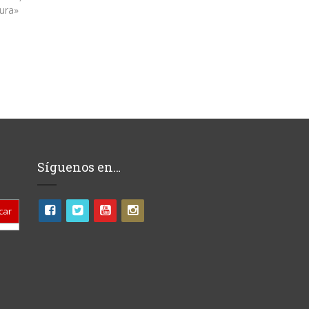
tura»
Síguenos en…