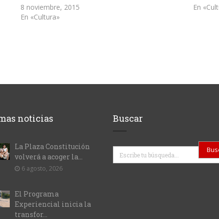
8 noviembre, 2015
En «Cul
En «Cultura»
mas noticias
Buscar
La Plaza Constitución
Buscar
volverá a acoger la...
6 agosto, 2026
El Programa
Experiencial inicia la
transfor...