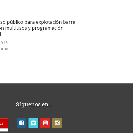
so público para explotación barra
ón multiusos y programación
l
 2013
tura»
Síguenos en…