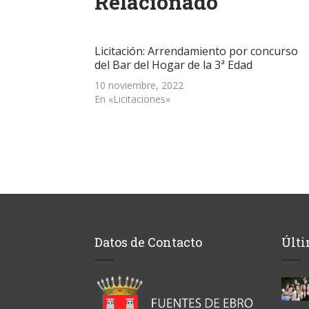
Relacionado
una
una
una
a
nueva)
ventana
ventana
ventana
un
nueva)
nueva)
nueva)
amigo
(Se
abre
Licitación: Arrendamiento por concurso
en
una
del Bar del Hogar de la 3ª Edad
ventana
nueva)
10 noviembre, 2022
En «Licitaciones»
Datos de Contacto
Últi