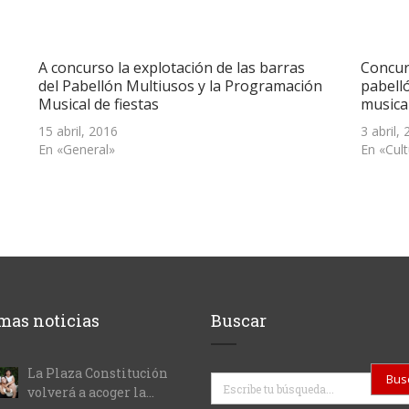
A concurso la explotación de las barras
Concur
del Pabellón Multiusos y la Programación
pabell
Musical de fiestas
musica
15 abril, 2016
3 abril,
En «General»
En «Cul
mas noticias
Buscar
La Plaza Constitución
Buscar
volverá a acoger la...