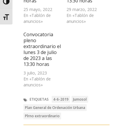
horas
13:30 horas
Alternar alto contraste
25 mayo, 2022
29 marzo, 2022
En «Tablón de
En «Tablón de
Alternar tamaño de letra
anuncios»
anuncios»
Convocatoria
pleno
extraordinario el
lunes 3 de julio
de 2023 a las
13:30 horas
3 julio, 2023
En «Tablón de
anuncios»
ETIQUETAS
4-6-2019
Jumosol
Plan General de Ordenación Urbana
Plrno extraordinario